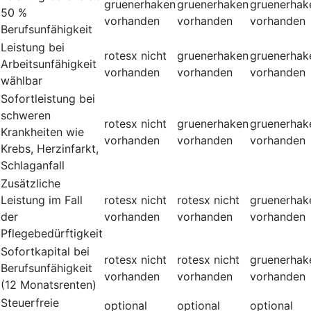
gruenerhaken
gruenerhaken
gruenerhak
50 %
vorhanden
vorhanden
vorhanden
Berufsunfähigkeit
Leistung bei
rotesx
nicht
gruenerhaken
gruenerhak
Arbeitsunfähigkeit
vorhanden
vorhanden
vorhanden
wählbar
Sofortleistung bei
schweren
rotesx
nicht
gruenerhaken
gruenerhak
Krankheiten wie
vorhanden
vorhanden
vorhanden
Krebs, Herzinfarkt,
Schlaganfall
Zusätzliche
Leistung im Fall
rotesx
nicht
rotesx
nicht
gruenerhak
der
vorhanden
vorhanden
vorhanden
Pflegebedürftigkeit
Sofortkapital bei
rotesx
nicht
rotesx
nicht
gruenerhak
Berufsunfähigkeit
vorhanden
vorhanden
vorhanden
(12 Monatsrenten)
Steuerfreie
optional
optional
optional