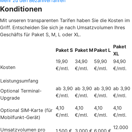
Mehr zu den Bezahlverfahren
Konditionen
Mit unseren transparenten Tarifen haben Sie die Kosten im
Griff. Entscheiden Sie sich je nach Umsatzvolumen Ihres
Geschäfts für Paket S, M, L oder XL.
Paket
Paket S
Paket M
Paket L
XL
19,90
34,90
59,90
94,90
Kosten
€/mtl.
€/mtl.
€/mtl.
€/mtl.
Leistungsumfang
ab 3,90
ab 3,90
ab 3,90
ab 3,90
Optional Terminal-
€/mtl.
€/mtl.
€/mtl.
€/mtl.
Upgrade
4,10
4,10
4,10
4,10
Optional SIM-Karte (für
€/mtl.
€/mtl.
€/mtl.
€/mtl.
Mobilfunkt-Gerät)
12.000
Umsatzvolumen pro
1.500 €
3.000 €
6.000 €